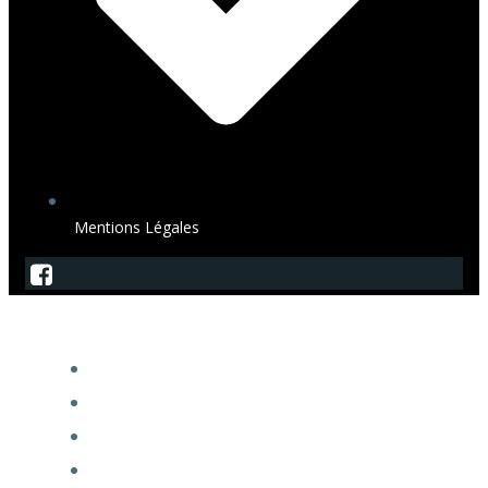
Mentions Légales
SagArdeche
ACCUEIL
ADHÉSION À LA SAGA
EXPOACTES
FORUM