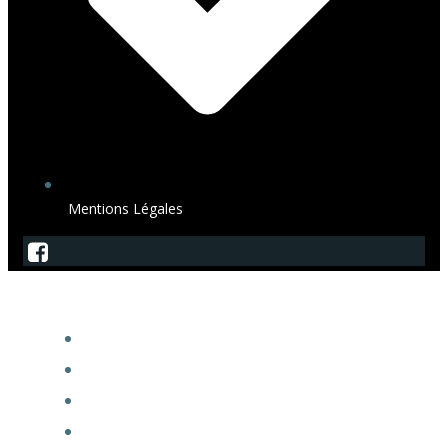
Mentions Légales
SagArdeche
ACCUEIL
ADHÉSION À LA SAGA
EXPOACTES
FORUM