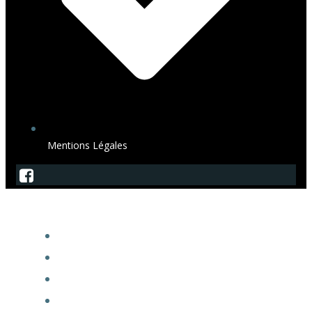
Mentions Légales
SagArdeche
ACCUEIL
ADHÉSION À LA SAGA
EXPOACTES
FORUM