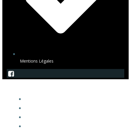
Mentions Légales
SagArdeche
ACCUEIL
ADHÉSION À LA SAGA
EXPOACTES
FORUM